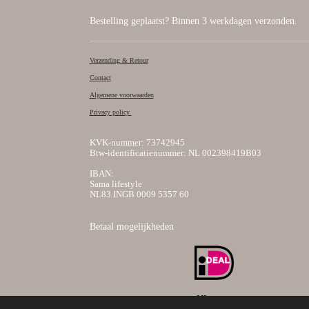
Bestelling geplaatst? Binnen 3 werkdagen verzonden.
Verzending & Retour
Contact
Algemene voorwaarden
Privacy policy
KVK-nummer: 73742945
Btw-identificatienummer: NL 002398419B03
IBAN:
Sama lifestyle
NL83 INGB 0009 5357 60
Betaal mogelijkheden