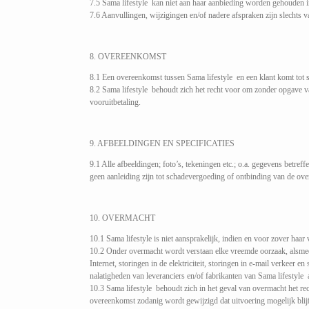
7.5 Sama lifestyle kan niet aan haar aanbieding worden gehouden in
7.6 Aanvullingen, wijzigingen en/of nadere afspraken zijn slechts v
8. OVEREENKOMST
8.1 Een overeenkomst tussen Sama lifestyle en een klant komt tot s
8.2 Sama lifestyle behoudt zich het recht voor om zonder opgave va
vooruitbetaling.
9. AFBEELDINGEN EN SPECIFICATIES
9.1 Alle afbeeldingen; foto’s, tekeningen etc.; o.a. gegevens betreff
geen aanleiding zijn tot schadevergoeding of ontbinding van de ov
10. OVERMACHT
10.1 Sama lifestyle is niet aansprakelijk, indien en voor zover ha
10.2 Onder overmacht wordt verstaan elke vreemde oorzaak, alsmede 
Internet, storingen in de elektriciteit, storingen in e-mail verkeer
nalatigheden van leveranciers en/of fabrikanten van Sama lifestyle
10.3 Sama lifestyle behoudt zich in het geval van overmacht het rec
overeenkomst zodanig wordt gewijzigd dat uitvoering mogelijk blijf