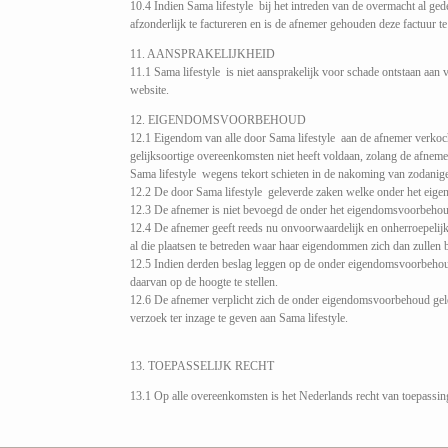
10.4 Indien Sama lifestyle bij het intreden van de overmacht al gedee
afzonderlijk te factureren en is de afnemer gehouden deze factuur te 
11. AANSPRAKELIJKHEID
11.1 Sama lifestyle is niet aansprakelijk voor schade ontstaan aan
website.
12. EIGENDOMSVOORBEHOUD
12.1 Eigendom van alle door Sama lifestyle aan de afnemer verkocht
gelijksoortige overeenkomsten niet heeft voldaan, zolang de afneme
Sama lifestyle wegens tekort schieten in de nakoming van zodanige 
12.2 De door Sama lifestyle geleverde zaken welke onder het eige
12.3 De afnemer is niet bevoegd de onder het eigendomsvoorbehoud
12.4 De afnemer geeft reeds nu onvoorwaardelijk en onherroepelijk 
al die plaatsen te betreden waar haar eigendommen zich dan zullen 
12.5 Indien derden beslag leggen op de onder eigendomsvoorbehoud 
daarvan op de hoogte te stellen.
12.6 De afnemer verplicht zich de onder eigendomsvoorbehoud gelev
verzoek ter inzage te geven aan Sama lifestyle.
13. TOEPASSELIJK RECHT
13.1 Op alle overeenkomsten is het Nederlands recht van toepassin