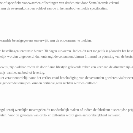
ne of specifieke voorwaarden of bedingen van derden niet door Sama lifestyle erkend.
t aan de overeenkomst en voldoet aan de in het aanbod vermelde specificaties.
 vermelde betaalgegevens onverwijld aan de ondernemer te melden.
 bestellingen tenminste binnen 30 dagen uitvoeren. Indien dit niet mogelijk is (doordat het beste
telijk worden uitgevoerd, dan ontvangt de consument binnen 1 maand na plaatsing van de bestelling
ewijs, zijn voldaan zodra de door Sama lifestyle geleverde zaken een keer aan de afnemer zijn 
wijs van het aanbod tot levering.
iet verantwoordelijk voor het verlies en/of beschadiging van de verzonden goederen via brieve
n de genoemde termijnen kunnen derhalve geen rechten worden ontleend.
gd, tenzij wettelijke maatregelen dit noodzakelijk maken of indien de fabrikant tussentijdse pr
fouten. Voor de gevolgen van druk- en zetfouten wordt geen aansprakelijkheid aanvaard.