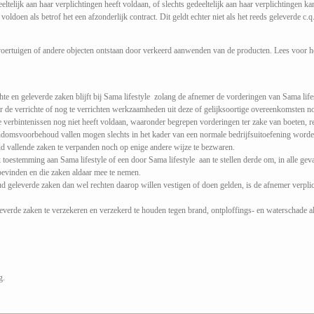
ltelijk aan haar verplichtingen heeft voldaan, of slechts gedeeltelijk aan haar verplichtingen kan
voldoen als betrof het een afzonderlijk contract. Dit geldt echter niet als het reeds geleverde c.q
 voertuigen of andere objecten ontstaan door verkeerd aanwenden van de producten. Lees voor 
e en geleverde zaken blijft bij Sama lifestyle zolang de afnemer de vorderingen van Sama life
r de verrichte of nog te verrichten werkzaamheden uit deze of gelijksoortige overeenkomsten n
verbintenissen nog niet heeft voldaan, waaronder begrepen vorderingen ter zake van boeten, re
ndomsvoorbehoud vallen mogen slechts in het kader van een normale bedrijfsuitoefening worde
 vallende zaken te verpanden noch op enige andere wijze te bezwaren.
toestemming aan Sama lifestyle of een door Sama lifestyle aan te stellen derde om, in alle gev
bevinden en die zaken aldaar mee te nemen.
geleverde zaken dan wel rechten daarop willen vestigen of doen gelden, is de afnemer verplic
erde zaken te verzekeren en verzekerd te houden tegen brand, ontploffings- en waterschade als
g.