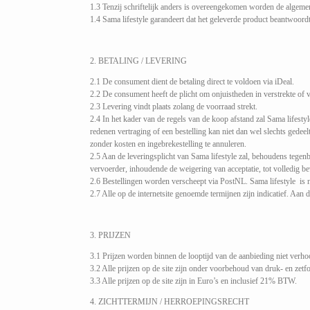
1.3 Tenzij schriftelijk anders is overeengekomen worden de algeme
1.4 Sama lifestyle garandeert dat het geleverde product beantwoord
2. BETALING / LEVERING
2.1 De consument dient de betaling direct te voldoen via iDeal.
2.2 De consument heeft de plicht om onjuistheden in verstrekte of
2.3 Levering vindt plaats zolang de voorraad strekt.
2.4 In het kader van de regels van de koop afstand zal Sama lifestyle
redenen vertraging of een bestelling kan niet dan wel slechts gedeel
zonder kosten en ingebrekestelling te annuleren.
2.5 Aan de leveringsplicht van Sama lifestyle zal, behoudens tegenb
vervoerder, inhoudende de weigering van acceptatie, tot volledig be
2.6 Bestellingen worden verscheept via PostNL. Sama lifestyle is n
2.7 Alle op de internetsite genoemde termijnen zijn indicatief. Aa
3. PRIJZEN
3.1 Prijzen worden binnen de looptijd van de aanbieding niet verhoo
3.2 Alle prijzen op de site zijn onder voorbehoud van druk- en zet
3.3 Alle prijzen op de site zijn in Euro’s en inclusief 21% BTW.
4. ZICHTTERMIJN / HERROEPINGSRECHT