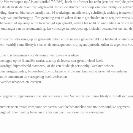
e Wet verkopen op Afstand (artikel 7:5 BW), heeft de afnemer het recht (een deel van) de ge
 dat de bestelde zaken zijn afgeleverd. Indien de afnemer na afloop van deze termijn de geleve
nding, daarvan binnen de termijn van 14 werkdagen na aflevering schriftelijk melding te maken b
ewijs van postbezorging. Terugzending van de zaken dient te geschieden in de originele verpakk
bezwaard of op enige wijze beschadigd zijn geraakt, vervalt het recht op ontbinding in de zin va
 ontvangst van de retourzending, het volledige aankoopbedrag, inclusief verzendkosten, aan d
eft slechts betrekking op de geleverde zaken en zal in geen geval betrekking hebbend op dienst
n, waarbij Sama lifestyle slechts als tussenpersoon c.q. agent optreedt, zullen de algemene v
ument, is begonnen voor de termijn van zeven werkdagen.
elingen op de financiële markt, waarop de leverancier geen invloed heeft.
vaardigd, bijvoorbeeld maatwerk, of die een duidelijk persoonlijk karakter hebben.
den teruggezonden, bijvoorbeeld i.v.m. hygiëne of die snel kunnen bederven of verouderen.
 de consument de verzegeling heeft verbroken.
n weddenschappen en loterijen.
 uw gegevens opgenomen in het klantenbestand van Sama lifestyle. Sama lifestyle houdt zich aan
internetsite en draagt zorg voor een vertrouwelijke behandeling van uw persoonlijke gegevens.
lijst. Elke mailing bevat instructies om uzelf van deze lijst te verwijderen.