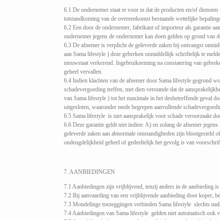
6.1 De ondernemer staat er voor in dat de producten en/of diensten
totstandkoming van de overeenkomst bestaande wettelijke bepalinge
6.2 Een door de ondernemer, fabrikant of importeur als garantie aa
ondernemer jegens de ondernemer kan doen gelden op grond van de
6.3 De afnemer is verplicht de geleverde zaken bij ontvangst onmidde
aan Sama lifestyle ) deze gebreken onmiddellijk schriftelijk te mel
nieuwstaat verkerend. Ingebruikneming na constatering van gebreke,
geheel vervallen.
6.4 Indien klachten van de afnemer door Sama lifestyle gegrond wor
schadevergoeding treffen, met dien verstande dat de aansprakelijkhe
van Sama lifestyle ) tot het maximale in het desbetreffende geval 
uitgesloten, waaronder mede begrepen aanvullende schadevergoedin
6.5 Sama lifestyle is niet aansprakelijk voor schade veroorzaakt do
6.6 Deze garantie geldt niet indien: A) en zolang de afnemer jegens
geleverde zaken aan abnormale omstandigheden zijn blootgesteld of
ondeugdelijkheid geheel of gedeeltelijk het gevolg is van voorschrift
7. AANBIEDINGEN
7.1 Aanbiedingen zijn vrijblijvend, tenzij anders in de aanbieding is
7.2 Bij aanvaarding van een vrijblijvende aanbieding door koper, b
7.3 Mondelinge toezeggingen verbinden Sama lifestyle slechts nadat 
7.4 Aanbiedingen van Sama lifestyle gelden niet automatisch ook v