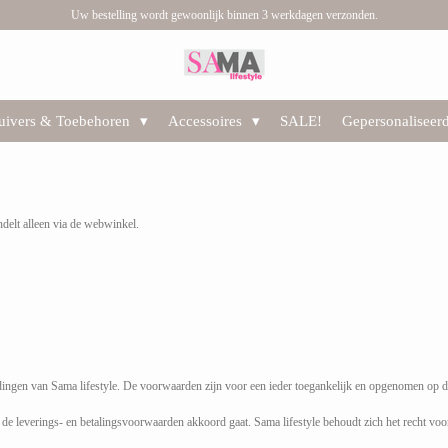
Uw bestelling wordt gewoonlijk binnen 3 werkdagen verzonden.
huivers & Toebehoren
Accessoires
SALE!
Gepersonaliseer
delt alleen via de webwinkel.
ingen van Sama lifestyle. De voorwaarden zijn voor een ieder toegankelijk en opgenomen op de 
t de leverings- en betalingsvoorwaarden akkoord gaat. Sama lifestyle behoudt zich het recht voo