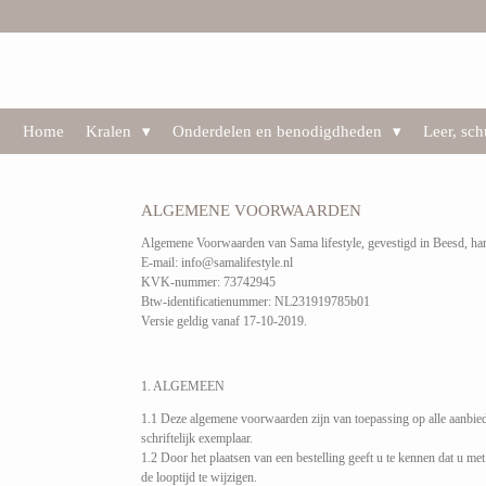
Ga
direct
naar
de
hoofdinhoud
Home
Kralen
Onderdelen en benodigdheden
Leer, sc
ALGEMENE VOORWAARDEN
Algemene Voorwaarden van Sama lifestyle, gevestigd in Beesd, han
E-mail: info@samalifestyle.nl
KVK-nummer: 73742945
Btw-identificatienummer: NL231919785b01
Versie geldig vanaf 17-10-2019.
1. ALGEMEEN
1.1 Deze algemene voorwaarden zijn van toepassing op alle aanbied
schriftelijk exemplaar.
1.2 Door het plaatsen van een bestelling geeft u te kennen dat u me
de looptijd te wijzigen.