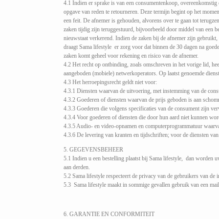
4.1 Indien er sprake is van een consumentenkoop, overeenkomstig d
opgave van reden te retourneren. Deze termijn begint op het moment
een feit. De afnemer is gehouden, alvorens over te gaan tot terugze
zaken tijdig zijn teruggestuurd, bijvoorbeeld door middel van een b
nieuwstaat verkerend. Indien de zaken bij de afnemer zijn gebruikt, 
draagt Sama lifestyle er zorg voor dat binnen de 30 dagen na goede
zaken komt geheel voor rekening en risico van de afnemer.
4.2 Het recht op ontbinding, zoals omschreven in het vorige lid, he
aangeboden (mobiele) netwerkoperators. Op laatst genoemde dienste
4.3 Het herroepingsrecht geldt niet voor:
4.3.1 Diensten waarvan de uitvoering, met instemming van de cons
4.3.2 Goederen of diensten waarvan de prijs geboden is aan schomm
4.3.3 Goederen die volgens specificaties van de consument zijn ver
4.3.4 Voor goederen of diensten die door hun aard niet kunnen wor
4.3.5 Audio- en video-opnamen en computerprogrammatuur waarvan
4.3.6 De levering van kranten en tijdschriften; voor de diensten va
5. GEGEVENSBEHEER
5.1 Indien u een bestelling plaatst bij Sama lifestyle, dan worden
aan derden.
5.2 Sama lifestyle respecteert de privacy van de gebruikers van de 
5.3 Sama lifestyle maakt in sommige gevallen gebruik van een mailing
6. GARANTIE EN CONFORMITEIT