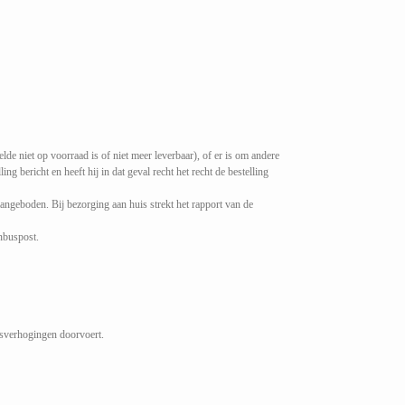
lde niet op voorraad is of niet meer leverbaar), of er is om andere
 bericht en heeft hij in dat geval recht het recht de bestelling
aangeboden. Bij bezorging aan huis strekt het rapport van de
nbuspost.
ijsverhogingen doorvoert.