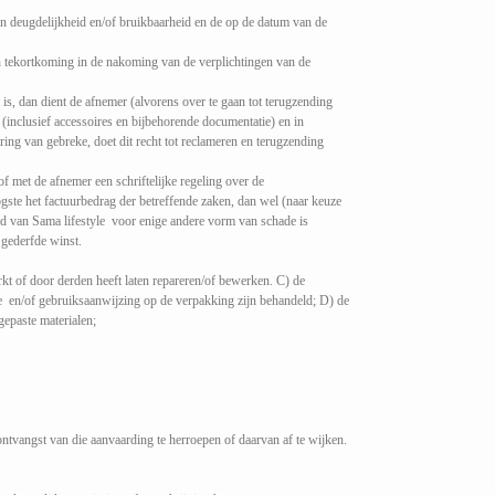
van deugdelijkheid en/of bruikbaarheid en de op de datum van de
en tekortkoming in de nakoming van de verplichtingen van de
 is, dan dient de afnemer (alvorens over te gaan tot terugzending
 (inclusief accessoires en bijbehorende documentatie) en in
ng van gebreke, doet dit recht tot reclameren en terugzending
 met de afnemer een schriftelijke regeling over de
ogste het factuurbedrag der betreffende zaken, dan wel (naar keuze
eid van Sama lifestyle voor enige andere vorm van schade is
gederfde winst.
rkt of door derden heeft laten repareren/of bewerken. C) de
e en/of gebruiksaanwijzing op de verpakking zijn behandeld; D) de
gepaste materialen;
ntvangst van die aanvaarding te herroepen of daarvan af te wijken.