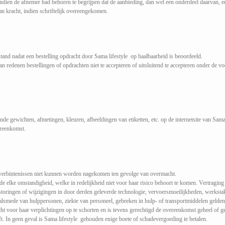
dien de afnemer had behoren te begrijpen dat de aanbieding, dan wel een onderdeel daarvan, een
an kracht, indien schriftelijk overeengekomen.
tand nadat een bestelling opdracht door Sama lifestyle op haalbaarheid is beoordeeld.
n redenen bestellingen of opdrachten niet te accepteren of uitsluitend te accepteren onder de 
ende gewichten, afmetingen, kleuren, afbeeldingen van etiketten, etc. op de internetsite van Sama 
ereenkomst.
ar verbintenissen niet kunnen worden nagekomen ten gevolge van overmacht.
elke omstandigheid, welke in redelijkheid niet voor haar risico behoort te komen. Vertraging bi
 en storingen of wijzigingen in door derden geleverde technologie, vervoersmoeilijkheden, werkst
 alsmede van hulppersonen, ziekte van personeel, gebreken in hulp- of transportmiddelen gelden
ht voor haar verplichtingen op te schorten en is tevens gerechtigd de overeenkomst geheel of ge
t. In geen geval is Sama lifestyle gehouden enige boete of schadevergoeding te betalen.