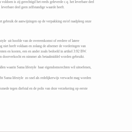
 voldoen is zij gerechtigd het reeds geleverde c.q. het leverbare deel
. leverbare deel geen zelfstandige waarde heeft.
het gebruik de aanwijzingen op de verpakking en/of raadpleeg onze
style uit hoofde van de overeenkomst of eerdere of latere
og niet heeft voldaan en zolang de afnemer de vorderingen van
nten en kosten, een en ander zoals bedoeld in artikel 3:92 BW.
n doorverkocht en nimmer als betaalmiddel worden gebruikt.
allen waarin Sama lifestyle haar eigendomsrechten wil uitoefenen,
ht Sama lifestyle zo snel als redelijkerwijs verwacht mag worden
mede tegen diefstal en de polis van deze verzekering op eerste