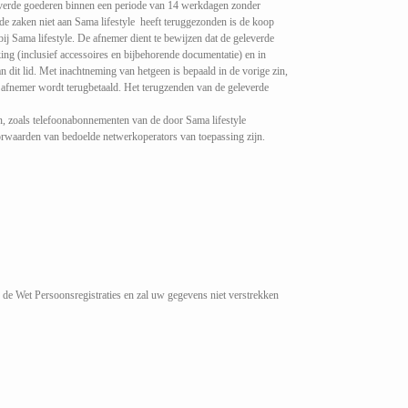
leverde goederen binnen een periode van 14 werkdagen zonder
rde zaken niet aan Sama lifestyle heeft teruggezonden is de koop
ij Sama lifestyle. De afnemer dient te bewijzen dat de geleverde
ing (inclusief accessoires en bijbehorende documentatie) en in
n dit lid. Met inachtneming van hetgeen is bepaald in de vorige zin,
e afnemer wordt terugbetaald. Het terugzenden van de geleverde
en, zoals telefoonabonnementen van de door Sama lifestyle
oorwaarden van bedoelde netwerkoperators van toepassing zijn.
 de Wet Persoonsregistraties en zal uw gegevens niet verstrekken