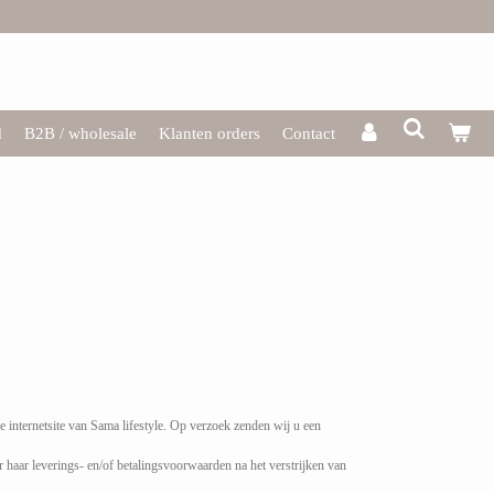
d
B2B / wholesale
Klanten orders
Contact
internetsite van Sama lifestyle. Op verzoek zenden wij u een
r haar leverings- en/of betalingsvoorwaarden na het verstrijken van