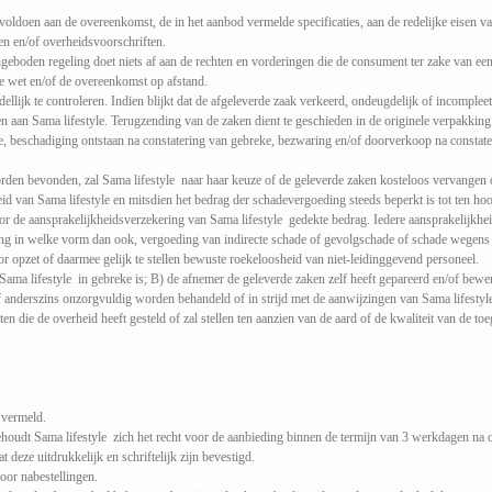
 voldoen aan de overeenkomst, de in het aanbod vermelde specificaties, aan de redelijke eisen 
n en/of overheidsvoorschriften.
ngeboden regeling doet niets af aan de rechten en vorderingen die de consument ter zake van e
 wet en/of de overeenkomst op afstand.
llijk te controleren. Indien blijkt dat de afgeleverde zaak verkeerd, ondeugdelijk of incompleet
den aan Sama lifestyle. Terugzending van de zaken dient te geschieden in de originele verpakking
 beschadiging ontstaan na constatering van gebreke, bezwaring en/of doorverkoop na constateri
den bevonden, zal Sama lifestyle naar haar keuze of de geleverde zaken kosteloos vervangen of
id van Sama lifestyle en mitsdien het bedrag der schadevergoeding steeds beperkt is tot ten ho
door de aansprakelijkheidsverzekering van Sama lifestyle gedekte bedrag. Iedere aansprakelijkh
g in welke vorm dan ook, vergoeding van indirecte schade of gevolgschade of schade wegens 
or opzet of daarmee gelijk te stellen bewuste roekeloosheid van niet-leidinggevend personeel.
 Sama lifestyle in gebreke is; B) de afnemer de geleverde zaken zelf heeft gepareerd en/of bewe
 anderszins onzorgvuldig worden behandeld of in strijd met de aanwijzingen van Sama lifestyl
en die de overheid heeft gesteld of zal stellen ten aanzien van de aard of de kwaliteit van de toe
 vermeld.
ehoudt Sama lifestyle zich het recht voor de aanbieding binnen de termijn van 3 werkdagen na o
deze uitdrukkelijk en schriftelijk zijn bevestigd.
oor nabestellingen.