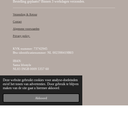
Bestelling geplaatst? Binnen 3 werkdagen verzonden.
Verzending & Retour
Contact
Algemene voorwaarden
Privacy policy
KVK-nummer: 73742945
Btw-identificatienummer: NL 002398419B03
IBAN:
Sama lifestyle
NL83 INGB 0009 5357 60
Deze website gebruikt cookies voor analyse-doeleinden
Betaal mogelijkheden
en/of het tonen van advertenties. Door gebruik te blijven
maken van de site gaat u hiermee akkoord.
Akkoord
© 2019 - 2026 Sama Lifestyle, dé creatieve kralen webshop van Nederland!