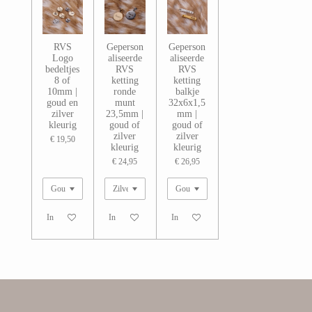
RVS
Geperson
Geperson
Logo
aliseerde
aliseerde
bedeltjes
RVS
RVS
8 of
ketting
ketting
10mm |
ronde
balkje
goud en
munt
32x6x1,5
zilver
23,5mm |
mm |
kleurig
goud of
goud of
zilver
zilver
€ 19,50
kleurig
kleurig
€ 24,95
€ 26,95
In winkelwagen
In winkelwagen
In winkelwagen