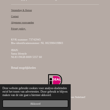
Verzending & Retour
Contact
Algemene voorwaarden
Privacy policy
KVK-nummer: 73742945
Btw-identificatienummer: NL 002398419B03
IBAN:
Sama lifestyle
NL83 INGB 0009 5357 60
Betaal mogelijkheden
Deze website gebruikt cookies voor analyse-doeleinden
en/of het tonen van advertenties. Door gebruik te blijven
maken van de site gaat u hiermee akkoord.
© 2019 - 2026 Sama Lifestyle, dé creatieve kralen webshop van Nederland!
Akkoord