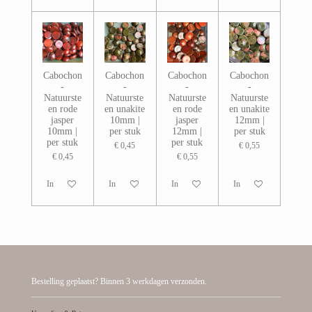
Cabochon
Cabochon
Cabochon
Cabochon
-
-
-
-
Natuurste
Natuurste
Natuurste
Natuurste
en rode
en unakite
en rode
en unakite
jasper
10mm |
jasper
12mm |
10mm |
per stuk
12mm |
per stuk
per stuk
per stuk
€ 0,45
€ 0,55
€ 0,45
€ 0,55
In winkelwagen
In winkelwagen
In winkelwagen
In winkelwagen
Bestelling geplaatst? Binnen 3 werkdagen verzonden.