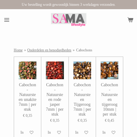
Uw bestelling wordt gewoonlijk binnen 3 werkdagen verzonden.
Ga
direct
naar
de
hoofdinhoud
Home
»
Onderdelen en benodigdheden
»
Cabochons
Cabochon
Cabochon
Cabochon
Cabochon
-
-
-
-
Natuurste
Natuurste
Natuurste
Natuurste
en unakite
en rode
en
en
7mm | per
jasper
Tijgeroog
tijgeroog
stuk
7mm | per
7mm | per
10mm |
stuk
stuk
per stuk
€ 0,35
€ 0,35
€ 0,35
€ 0,45
In winkelwagen
In winkelwagen
In winkelwagen
In winkelwagen