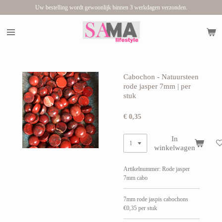
Uw bestelling wordt gewoonlijk binnen 3 werkdagen verzonden.
Ga
direct
naar
de
hoofdinhoud
Cabochon - Natuursteen
rode jasper 7mm | per
stuk
€ 0,35
In
winkelwagen
Artikelnummer:
Rode jasper
7mm cabo
7mm rode jaspis cabochons
€0,35 per stuk