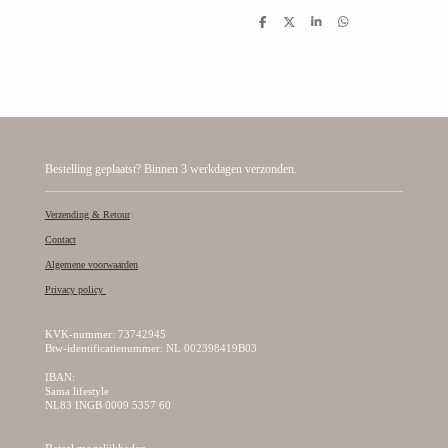
D
D
S
D
e
e
h
e
l
e
a
l
e
l
r
e
n
e
n
Bestelling geplaatst? Binnen 3 werkdagen verzonden.
Verzending & Retour
Contact
Algemene voorwaarden
Privacy policy
KVK-nummer: 73742945
Btw-identificatienummer: NL 002398419B03
IBAN:
Sama lifestyle
NL83 INGB 0009 5357 60