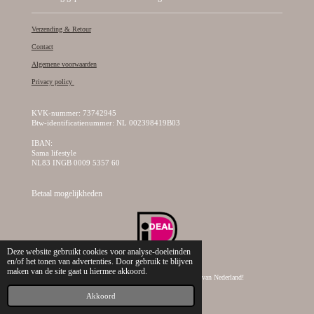
Verzending & Retour
Contact
Algemene voorwaarden
Privacy policy
KVK-nummer: 73742945
Btw-identificatienummer: NL 002398419B03
IBAN:
Sama lifestyle
NL83 INGB 0009 5357 60
Betaal mogelijkheden
Deze website gebruikt cookies voor analyse-doeleinden
en/of het tonen van advertenties. Door gebruik te blijven
maken van de site gaat u hiermee akkoord.
© 2019 - 2026 Sama Lifestyle, dé creatieve kralen webshop van Nederland!
Akkoord