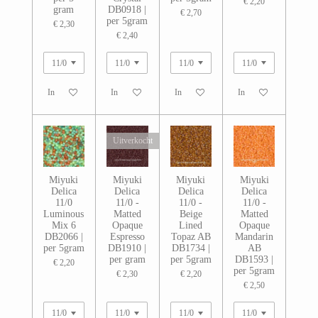
€ 2,20
gram
DB0918 |
€ 2,70
per 5gram
€ 2,30
€ 2,40
In winkelwagen
In winkelwagen
In winkelwagen
In winkelwagen
Uitverkocht
Miyuki
Miyuki
Miyuki
Miyuki
Delica
Delica
Delica
Delica
11/0
11/0 -
11/0 -
11/0 -
Luminous
Matted
Beige
Matted
Mix 6
Opaque
Lined
Opaque
DB2066 |
Espresso
Topaz AB
Mandarin
per 5gram
DB1910 |
DB1734 |
AB
per gram
per 5gram
DB1593 |
€ 2,20
per 5gram
€ 2,30
€ 2,20
€ 2,50