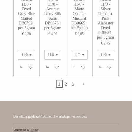
11/0 -
11/0 -
11/0 -
11/0 -
Dyed
Antique
Matte
Silver
Grey Blue
Ivory Silk
Opaque
Lined Lt.
Matted
Satin
Mustard
Pink
DB0792 |
DB0673 |
DB0665 |
Alabaster
per 5gram
per 5gram
per 5gram
Dyed
DB0624 |
€ 2,30
€ 4,00
€ 2,65
per 5gram
€ 2,75
In winkelwagen
In winkelwagen
In winkelwagen
In winkelwagen
1
2
3
Bestelling geplaatst? Binnen 3 werkdagen verzonden.
Verzending & Retour