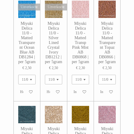
Uitverkocht
Uitverkocht
Miyuki
Miyuki
Miyuki
Miyuki
Delica
Delica
Delica
Delica
11/0 -
11/0 -
11/0 -
11/0 -
Matted
Silver
Matted
Matted
Transpare
Lined
Transp
Transpare
nt Ocean
Crystal
Pink Mist
nt Topaz
Blue AB
Ivory
AB
AB
DB1284 |
DB1212 |
DB0868 |
DB0866 |
per 5gram
per 5gram
per 5gram
per 5gram
€ 2,50
€ 2,50
€ 2,30
€ 2,50
Houd mij op de hoogte
Houd mij op de hoogte
In winkelwagen
In winkelwagen
Miyuki
Miyuki
Miyuki
Miyuki
Delica
Delica
Delica
Delica