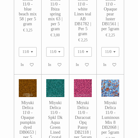
11/0 -
11/0 -
11\0 -
11\0 -
blue
Ibiza
white
Opaque
beach mix
spring
Lines teal
pear
58 | per 5
mix 63 |
AB
luster
gram
per 5
DB1782 |
DB1561 |
gram
Per 5
per 5gram
€ 3,25
gram
€ 3,00
€ 2,25
€ 2,25
In winkelwagen
In winkelwagen
In winkelwagen
In winkelwagen
Miyuki
Miyuki
Miyuki
Miyuki
Delica
Delica
Delica
Delica
11\0 -
11/0 -
11/0 -
11/0 -
Opaque
Spkl Dk
Duracoat
Luminous
pumpkin
Aqua
Opq
Mix 8
dyed
Green
Pansy
DB2068 |
DB0653 |
Lined
DB2118 |
per 5gram
per 5
Crystal
per 5gram