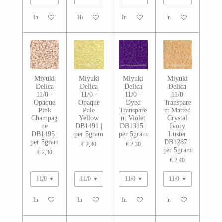
In winkelwagen
Houd mij op de hoogte
In winkelwagen
In winkelwagen
Miyuki
Miyuki
Miyuki
Miyuki
Delica
Delica
Delica
Delica
11/0 -
11/0 -
11/0 -
11/0
Opaque
Opaque
Dyed
Transpare
Pink
Pale
Transpare
nt Matted
Champag
Yellow
nt Violet
Crystal
ne
DB1491 |
DB1315 |
Ivory
DB1495 |
per 5gram
per 5gram
Luster
per 5gram
DB1287 |
€ 2,30
€ 2,30
per 5gram
€ 2,30
€ 2,40
In winkelwagen
In winkelwagen
In winkelwagen
In winkelwagen