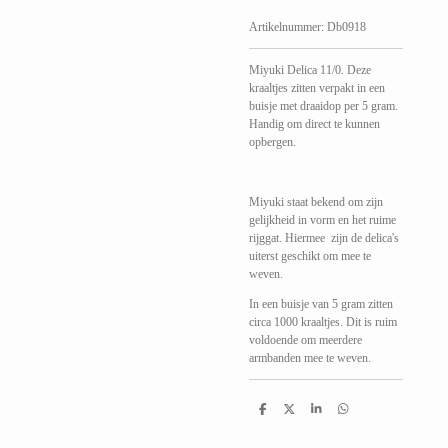
Artikelnummer:
Db0918
Miyuki Delica 11/0. Deze
kraaltjes zitten verpakt in een
buisje met draaidop per 5 gram.
Handig om direct te kunnen
opbergen.
Miyuki staat bekend om zijn
gelijkheid in vorm en het ruime
rijggat. Hiermee zijn de delica's
uiterst geschikt om mee te
weven.
In een buisje van 5 gram zitten
circa 1000 kraaltjes. Dit is ruim
voldoende om meerdere
armbanden mee te weven.
D
D
S
D
e
e
h
e
l
e
a
l