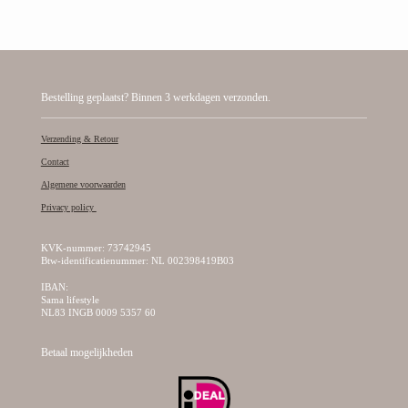
e
l
r
e
n
e
n
Bestelling geplaatst? Binnen 3 werkdagen verzonden.
Verzending & Retour
Contact
Algemene voorwaarden
Privacy policy
KVK-nummer: 73742945
Btw-identificatienummer: NL 002398419B03
IBAN:
Sama lifestyle
NL83 INGB 0009 5357 60
Betaal mogelijkheden