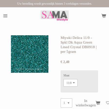
Uw bestelling wordt gewoonlijk binnen 3 werkdagen verzonden.
Ga
direct
naar
de
hoofdinhoud
Miyuki Delica 11/0 -
Spkl Dk Aqua Green
Lined Crystal DB0918 |
per 5gram
€ 2,40
Maat
In
winkelwagen