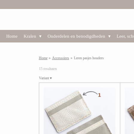
Ga
direct
naar
de
hoofdinhoud
Home
Kralen
Onderdelen en benodigdheden
Leer, sc
Home
»
Accessoires
»
Leren pasjes houders
15 resultaten
Variant
▾