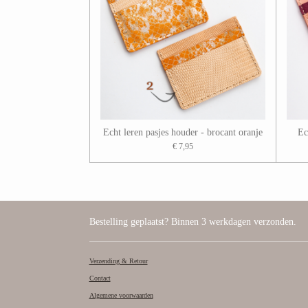
Echt leren pasjes houder - brocant oranje
Ec
€ 7,95
Bestelling geplaatst? Binnen 3 werkdagen verzonden.
Verzending & Retour
Contact
Algemene voorwaarden