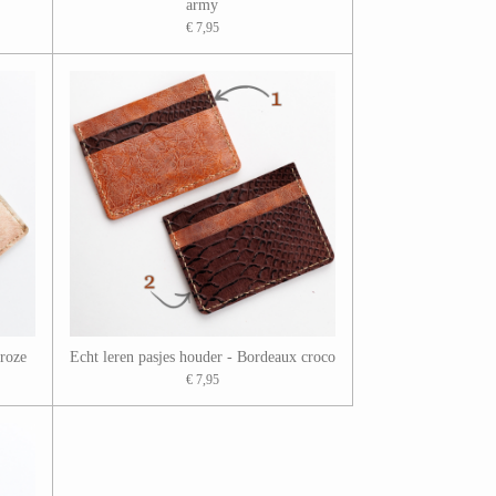
army
€ 7,95
 roze
Echt leren pasjes houder - Bordeaux croco
€ 7,95