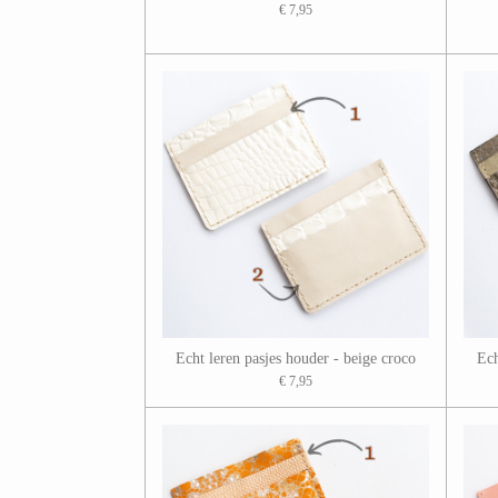
€ 7,95
Echt leren pasjes houder - beige croco
Ech
€ 7,95