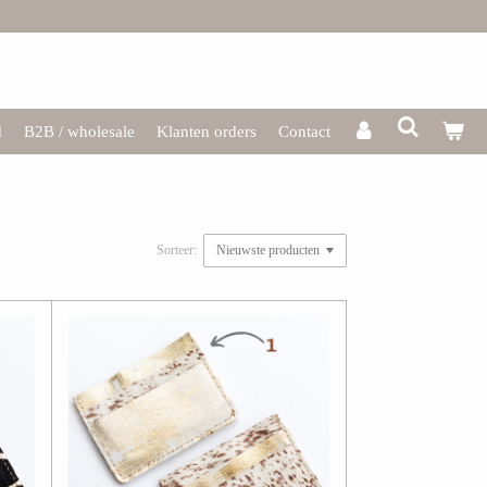
d
B2B / wholesale
Klanten orders
Contact
Sorteer: