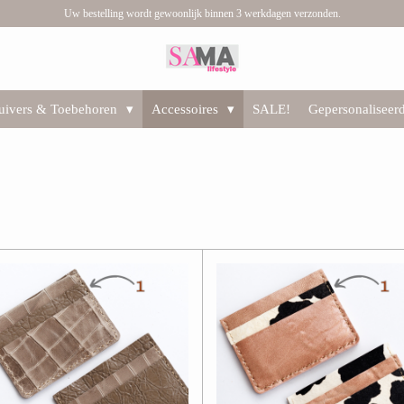
Uw bestelling wordt gewoonlijk binnen 3 werkdagen verzonden.
huivers & Toebehoren
Accessoires
SALE!
Gepersonaliseer