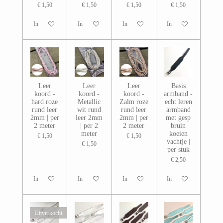
€ 1,50
€ 1,50
€ 1,50
€ 1,50
In winkelwagen
In winkelwagen
In winkelwagen
In winkelwagen
Leer
Leer
Leer
Basis
koord -
koord -
koord -
armband -
hard roze
Metallic
Zalm roze
echt leren
rund leer
wit rund
rund leer
armband
2mm | per
leer 2mm
2mm | per
met gesp
2 meter
| per 2
2 meter
bruin
meter
koeien
€ 1,50
€ 1,50
vachtje |
€ 1,50
per stuk
€ 2,50
In winkelwagen
In winkelwagen
In winkelwagen
In winkelwagen
Uitverkocht