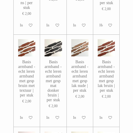
ns | per
per stuk
stuk
€ 2,00
€ 2,00
In winkelwagen
In winkelwagen
In winkelwagen
Houd mij op de hoogte
Basis
Basis
Basis
Basis
armband -
armband -
armband -
armband -
echt leren
echt leren
echt leren
echt leren
armband
armband
armband
armband
met gesp
met gesp
met gesp
met gesp
bruin met
mat
lak nude |
lak bruin |
textuur |
donker
per stuk
per stuk
per stuk
bruin |
€ 2,00
€ 2,00
per stuk
€ 2,00
€ 2,00
In winkelwagen
In winkelwagen
In winkelwagen
In winkelwagen