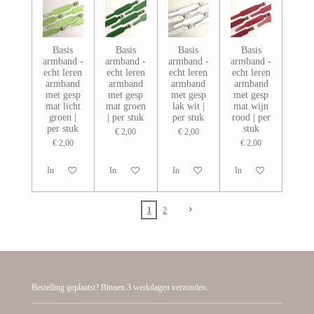
Basis
Basis
Basis
Basis
armband -
armband -
armband -
armband -
echt leren
echt leren
echt leren
echt leren
armband
armband
armband
armband
met gesp
met gesp
met gesp
met gesp
mat licht
mat groen
lak wit |
mat wijn
groen |
| per stuk
per stuk
rood | per
per stuk
stuk
€ 2,00
€ 2,00
€ 2,00
€ 2,00
In winkelwagen
In winkelwagen
In winkelwagen
In winkelwagen
1
2
Bestelling geplaatst? Binnen 3 werkdagen verzonden.