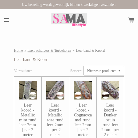
Uw bestelling wordt gewoonlijk binnen 3 werkdagen verzonden.
Ga
direct
naar
de
hoofdinhoud
Home
»
Leer, schuivers & Toebehoren
»
Leer band & Koord
Leer band & Koord
32 resultaten
Sorteer:
Leer
Leer
Leer
Leer
koord -
koord -
koord -
koord -
Metallic
Metallic
Cognac/ca
Donker
mint rund
roze rund
mel rund
bruin
leer 2mm
leer 2mm
leer 2mm
rund leer
| per 2
| per 2
| per 2
2mm | per
meter
meter
meter
2 meter