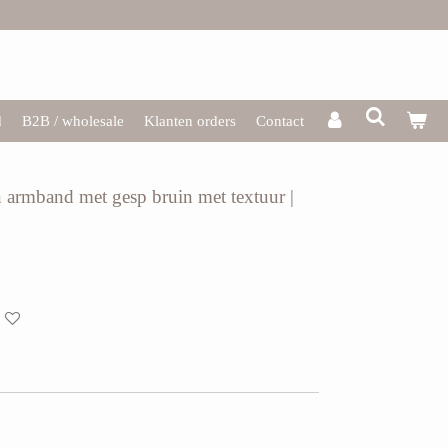
d
B2B / wholesale
Klanten orders
Contact
n armband met gesp bruin met textuur |