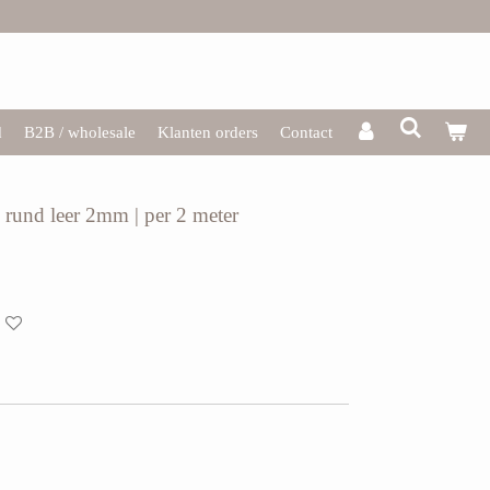
d
B2B / wholesale
Klanten orders
Contact
e rund leer 2mm | per 2 meter