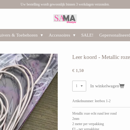
Uw bestelling wordt gewoonlijk binnen 3 werkdagen verzonden.
huivers & Toebehoren
Accessoires
SALE!
Gepersonaliseer
Leer koord - Metallic roz
€ 1,50
In winkelwagen
Artikelnummer:
leerbox 1-2
Metallic roze echt rund leer rond
2mm
2 meter per verpakking
€1,- per verpakking