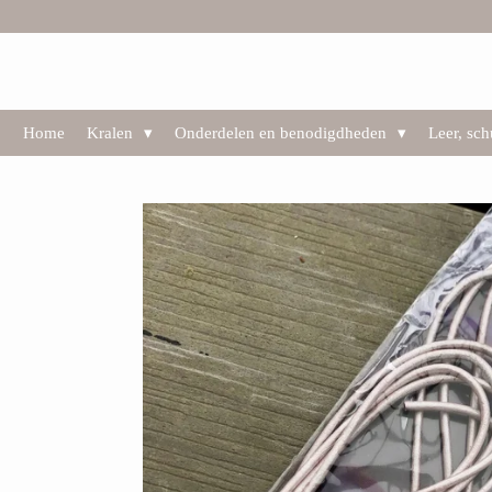
Ga
direct
naar
de
hoofdinhoud
Home
Kralen
Onderdelen en benodigdheden
Leer, sc