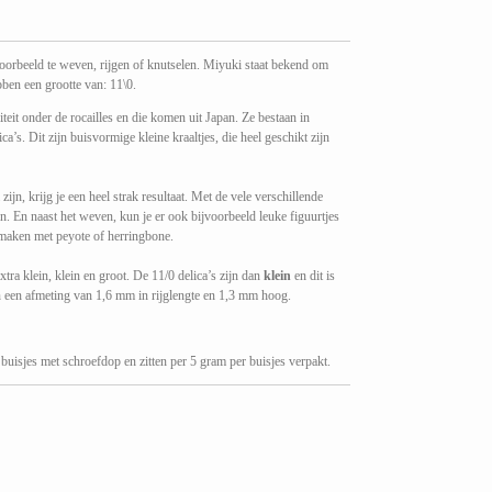
jvoorbeeld te weven, rijgen of knutselen. Miyuki staat bekend om
ebben een grootte van: 11\0.
eit onder de rocailles en die komen uit Japan. Ze bestaan in
’s. Dit zijn buisvormige kleine kraaltjes, die heel geschikt zijn
ijn, krijg je een heel strak resultaat. Met de vele verschillende
n. En naast het weven, kun je er ook bijvoorbeeld leuke figuurtjes
 maken met peyote of herringbone.
extra klein, klein en groot. De 11/0 delica’s zijn dan
klein
en dit is
 een afmeting van 1,6 mm in rijglengte en 1,3 mm hoog.
buisjes met schroefdop en zitten per 5 gram per buisjes verpakt.