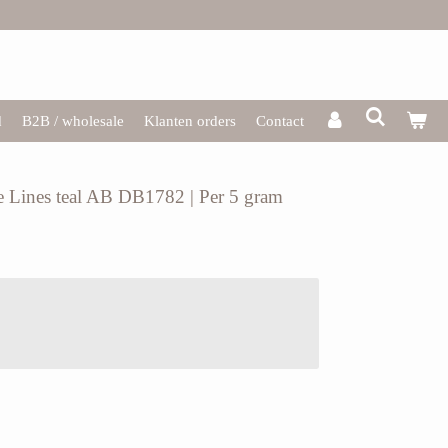
d
B2B / wholesale
Klanten orders
Contact
te Lines teal AB DB1782 | Per 5 gram