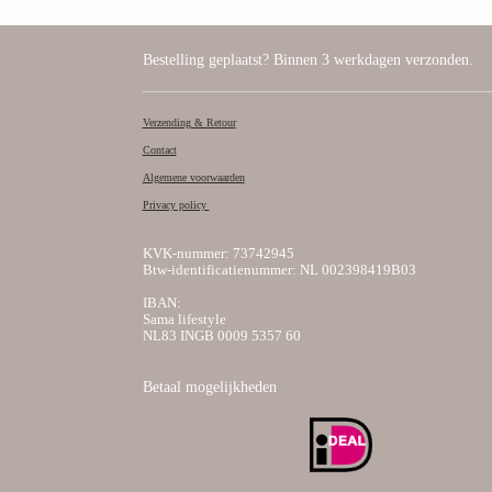
Bestelling geplaatst? Binnen 3 werkdagen verzonden.
Verzending & Retour
Contact
Algemene voorwaarden
Privacy policy
KVK-nummer: 73742945
Btw-identificatienummer: NL 002398419B03
IBAN:
Sama lifestyle
NL83 INGB 0009 5357 60
Betaal mogelijkheden