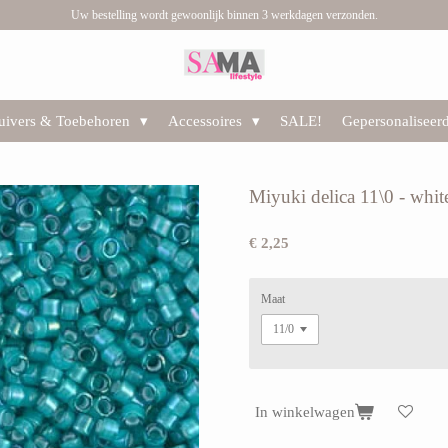
Uw bestelling wordt gewoonlijk binnen 3 werkdagen verzonden.
huivers & Toebehoren
Accessoires
SALE!
Gepersonaliseer
Miyuki delica 11\0 - whi
€ 2,25
Maat
In winkelwagen