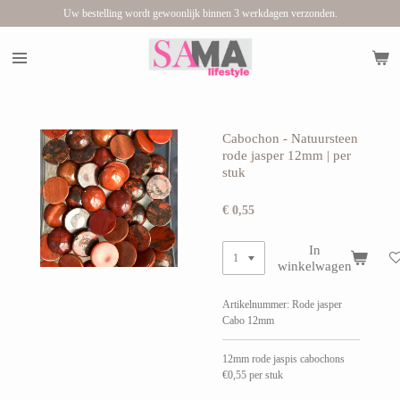
Uw bestelling wordt gewoonlijk binnen 3 werkdagen verzonden.
Ga
direct
naar
de
hoofdinhoud
Cabochon - Natuursteen
rode jasper 12mm | per
stuk
€ 0,55
In
winkelwagen
Artikelnummer:
Rode jasper
Cabo 12mm
12mm rode jaspis cabochons
€0,55 per stuk