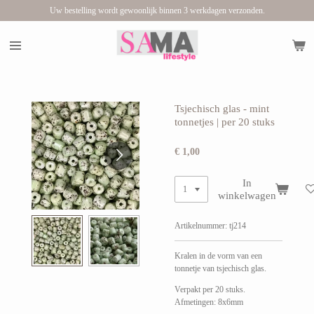
Uw bestelling wordt gewoonlijk binnen 3 werkdagen verzonden.
Ga
direct
naar
de
hoofdinhoud
Tsjechisch glas - mint
tonnetjes | per 20 stuks
€ 1,00
In
winkelwagen
Artikelnummer:
tj214
Kralen in de vorm van een
tonnetje van tsjechisch glas.
Verpakt per 20 stuks.
Afmetingen: 8x6mm