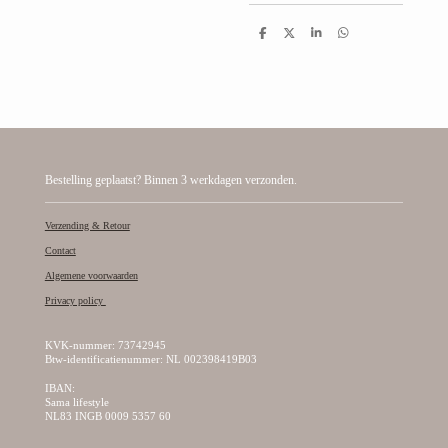
D
D
S
D
e
e
h
e
l
e
a
l
e
l
r
e
n
e
n
Bestelling geplaatst? Binnen 3 werkdagen verzonden.
Verzending & Retour
Contact
Algemene voorwaarden
Privacy policy
KVK-nummer: 73742945
Btw-identificatienummer: NL 002398419B03
IBAN:
Sama lifestyle
NL83 INGB 0009 5357 60