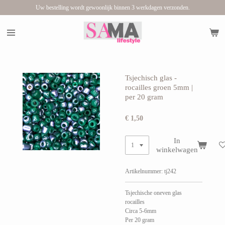
Uw bestelling wordt gewoonlijk binnen 3 werkdagen verzonden.
Ga
direct
naar
de
hoofdinhoud
Tsjechisch glas -
rocailles groen 5mm |
per 20 gram
€ 1,50
In
winkelwagen
Artikelnummer:
tj242
Tsjechische oneven glas
rocailles
Circa 5-6mm
Per 20 gram