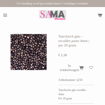
Uw bestelling wordt gewoonlijk binnen 3 werkdagen verzonden.
Ga
direct
naar
de
hoofdinhoud
Tsjechisch glas -
rocailles paars 4mm |
per 20 gram
€ 1,50
In
winkelwagen
Artikelnummer:
tj258
Tsjechische glas rocailles
4mm
Per 20 gram