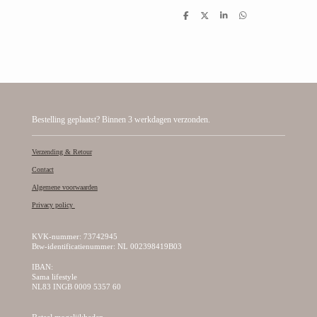
D
D
S
D
e
e
h
e
l
e
a
l
e
l
r
e
n
e
n
Bestelling geplaatst? Binnen 3 werkdagen verzonden.
Verzending & Retour
Contact
Algemene voorwaarden
Privacy policy
KVK-nummer: 73742945
Btw-identificatienummer: NL 002398419B03
IBAN:
Sama lifestyle
NL83 INGB 0009 5357 60