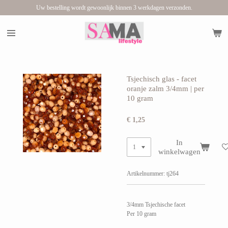
Uw bestelling wordt gewoonlijk binnen 3 werkdagen verzonden.
Ga
direct
naar
de
hoofdinhoud
Tsjechisch glas - facet
oranje zalm 3/4mm | per
10 gram
€ 1,25
In
winkelwagen
Artikelnummer:
tj264
3/4mm Tsjechische facet
Per 10 gram