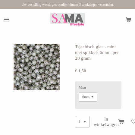
Uw bestelling wordt gewoonlijk binnen 3 werkdagen verzonden.
Ga
direct
naar
de
hoofdinhoud
Tsjechisch glas - mint
met spikkels 6mm | per
20 gram
€ 1,50
Maat
In
winkelwagen