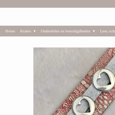
Ga
direct
naar
de
hoofdinhoud
Home
Kralen
Onderdelen en benodigdheden
Leer, sc