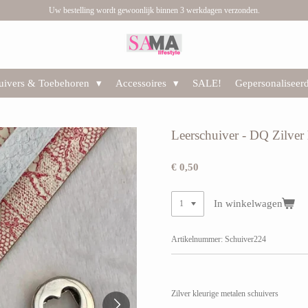
Uw bestelling wordt gewoonlijk binnen 3 werkdagen verzonden.
huivers & Toebehoren
Accessoires
SALE!
Gepersonaliseer
Leerschuiver - DQ Zilver 
€ 0,50
In winkelwagen
Artikelnummer:
Schuiver224
Zilver kleurige metalen schuivers