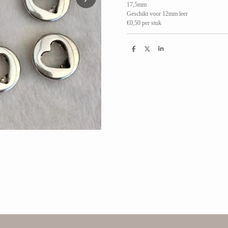
17,5mm
Geschikt voor 12mm leer
€0,50 per stuk
D
D
S
e
e
h
l
e
a
e
l
r
n
e