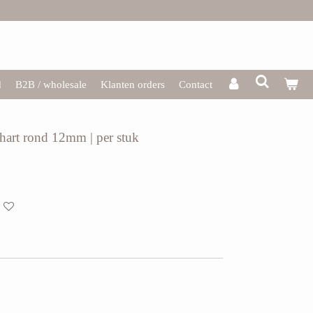
d
B2B / wholesale
Klanten orders
Contact
hart rond 12mm | per stuk