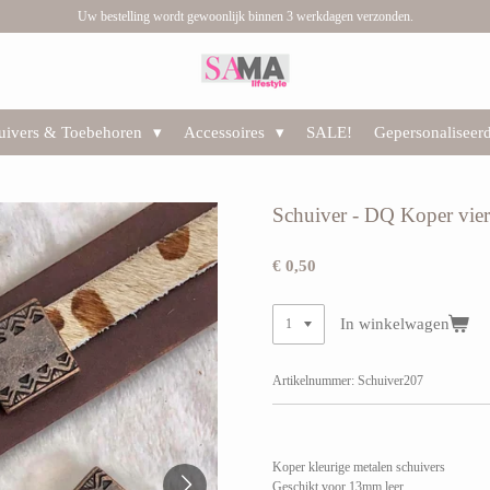
Uw bestelling wordt gewoonlijk binnen 3 werkdagen verzonden.
huivers & Toebehoren
Accessoires
SALE!
Gepersonaliseer
Schuiver - DQ Koper vier
€ 0,50
In winkelwagen
Artikelnummer:
Schuiver207
Koper kleurige metalen schuivers
Geschikt voor 13mm leer