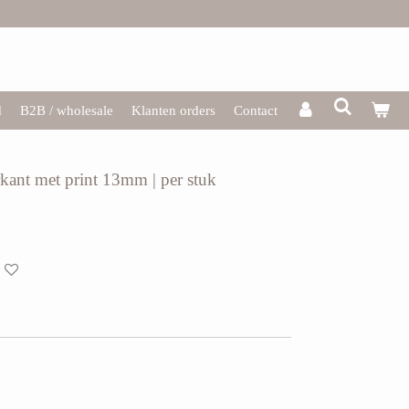
d
B2B / wholesale
Klanten orders
Contact
kant met print 13mm | per stuk