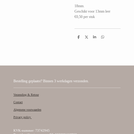
18mm.
Geschikt voor 13mm leer
€0,50 per stuk
D
D
S
D
e
e
h
e
l
e
a
l
e
l
r
e
n
e
n
Bestelling geplaatst? Binnen 3 werkdagen verzonden.
Verzending & Retour
Contact
Algemene voorwaarden
Privacy policy
KVK-nummer: 73742945