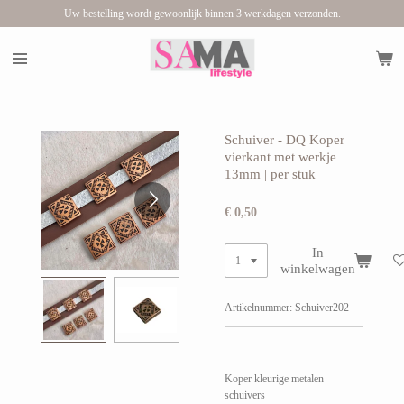
Uw bestelling wordt gewoonlijk binnen 3 werkdagen verzonden.
Ga
direct
naar
de
hoofdinhoud
Schuiver - DQ Koper
vierkant met werkje
13mm | per stuk
€ 0,50
In
winkelwagen
Artikelnummer:
Schuiver202
Koper kleurige metalen
schuivers