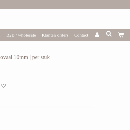
d
B2B / wholesale
Klanten orders
Contact
ovaal 10mm | per stuk