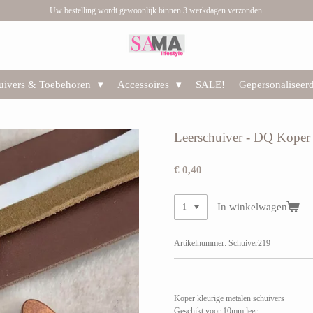
Uw bestelling wordt gewoonlijk binnen 3 werkdagen verzonden.
huivers & Toebehoren
Accessoires
SALE!
Gepersonaliseer
Leerschuiver - DQ Koper 
€ 0,40
In winkelwagen
Artikelnummer:
Schuiver219
Koper kleurige metalen schuivers
Geschikt voor 10mm leer