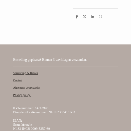
D
D
S
D
e
e
h
e
l
e
a
l
e
l
r
e
n
e
n
Bestelling geplaatst? Binnen 3 werkdagen verzonden.
Verzending & Retour
Contact
Algemene voorwaarden
Privacy policy
KVK-nummer: 73742945
Btw-identificatienummer: NL 002398419B03
IBAN:
Sama lifestyle
NL83 INGB 0009 5357 60