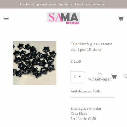
Uw bestelling wordt gewoonlijk binnen 3 werkdagen verzonden.
Ga
direct
naar
de
hoofdinhoud
Tsjechisch glas - zwarte
ster | per 10 stuks
€ 1,50
In
winkelwagen
Artikelnummer:
Tj282
Zwarte glas ster kralen
Circa 12mm
Per 10 stuks €1,50