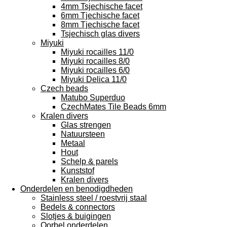
4mm Tsjechische facet
6mm Tjechische facet
8mm Tjechische facet
Tsjechisch glas divers
Miyuki
Miyuki rocailles 11/0
Miyuki rocailles 8/0
Miyuki rocailles 6/0
Miyuki Delica 11/0
Czech beads
Matubo Superduo
CzechMates Tile Beads 6mm
Kralen divers
Glas strengen
Natuursteen
Metaal
Hout
Schelp & parels
Kunststof
Kralen divers
Onderdelen en benodigdheden
Stainless steel / roestvrij staal
Bedels & connectors
Slotjes & buigingen
Oorbel onderdelen