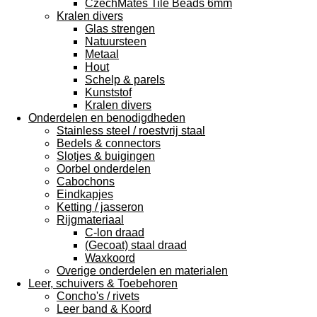
CzechMates Tile Beads 6mm
Kralen divers
Glas strengen
Natuursteen
Metaal
Hout
Schelp & parels
Kunststof
Kralen divers
Onderdelen en benodigdheden
Stainless steel / roestvrij staal
Bedels & connectors
Slotjes & buigingen
Oorbel onderdelen
Cabochons
Eindkapjes
Ketting / jasseron
Rijgmateriaal
C-lon draad
(Gecoat) staal draad
Waxkoord
Overige onderdelen en materialen
Leer, schuivers & Toebehoren
Concho's / rivets
Leer band & Koord