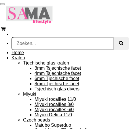
Ga
direct
naar
de
hoofdinhoud
Home
Kralen
Tjechische glas kralen
3mm Tsjechische facet
4mm Tsjechische facet
6mm Tjechische facet
8mm Tjechische facet
Tsjechisch glas divers
Miyuki
Miyuki rocailles 11/0
Miyuki rocailles 8/0
Miyuki rocailles 6/0
Miyuki Delica 11/0
Czech beads
Matubo Superduo