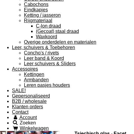
Cabochons
Eindkapjes
Ketting / jasseron
Rijgmateriaal
C-lon draad
(Gecoat) staal draad
Waxkoord
Overige onderdelen en materialen
Leer, schuivers & Toebehoren
Concho's / rivets
Leer band & Koord
Leer schuivers & Sliders
Accessoires
Kettingen
Armbanden
Leren pasjes houders
SALE!
Gepersonaliseerd
B2B / wholesale
Klanten orders
Contact
Account
Zoeken
Winkelwagen
Tsjechisch glas - Facet