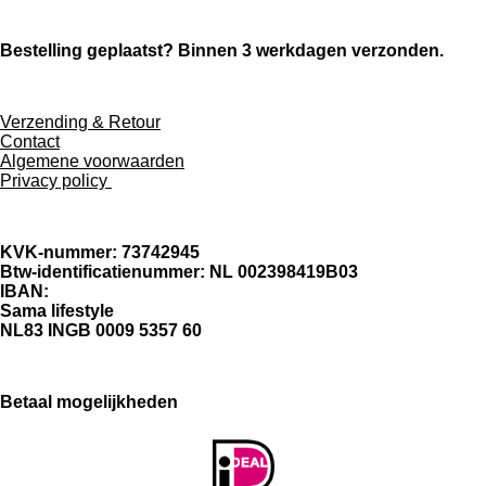
l
e
a
l
e
l
r
e
n
e
n
Bestelling geplaatst? Binnen 3 werkdagen verzonden.
Verzending & Retour
Contact
Algemene voorwaarden
Privacy policy
KVK-nummer: 73742945
Btw-identificatienummer: NL 002398419B03
IBAN:
Sama lifestyle
NL83 INGB 0009 5357 60
Betaal mogelijkheden