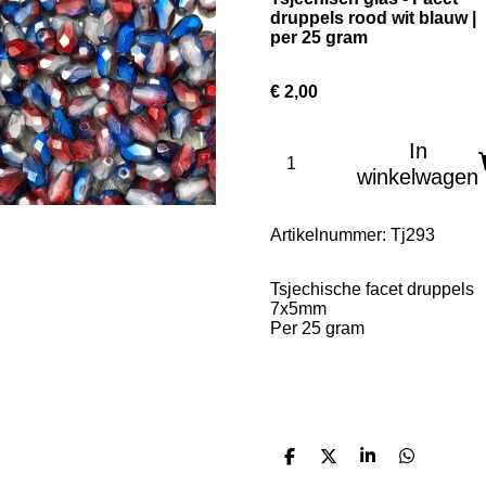
druppels rood wit blauw |
per 25 gram
€ 2,00
In
winkelwagen
Artikelnummer:
Tj293
Tsjechische facet druppels
7x5mm
Per 25 gram
D
D
S
D
e
e
h
e