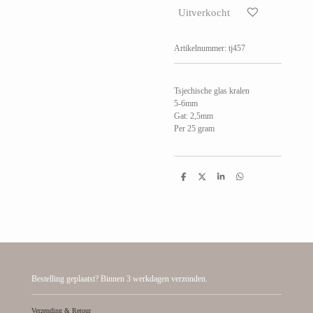
Uitverkocht
Artikelnummer:
tj457
Tsjechische glas kralen
5-6mm
Gat: 2,5mm
Per 25 gram
D
D
S
D
e
e
h
e
l
e
a
l
e
l
r
e
n
e
n
Bestelling geplaatst? Binnen 3 werkdagen verzonden.
Verzending & Retour