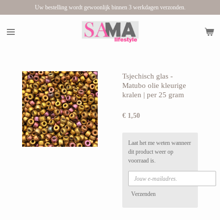
Uw bestelling wordt gewoonlijk binnen 3 werkdagen verzonden.
Ga
direct
naar
de
hoofdinhoud
Tsjechisch glas -
Matubo olie kleurige
kralen | per 25 gram
€ 1,50
Laat het me weten wanneer
dit product weer op
voorraad is.
Verzenden