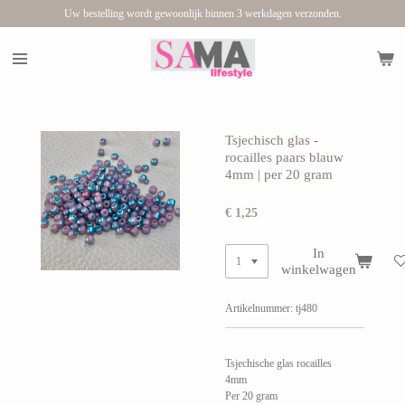
Uw bestelling wordt gewoonlijk binnen 3 werkdagen verzonden.
Ga
direct
naar
de
hoofdinhoud
Tsjechisch glas -
rocailles paars blauw
4mm | per 20 gram
€ 1,25
In
winkelwagen
Artikelnummer:
tj480
Tsjechische glas rocailles
4mm
Per 20 gram