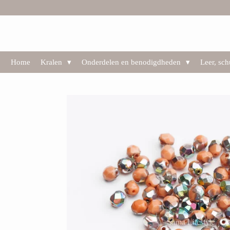
Ga
direct
naar
de
hoofdinhoud
Home
Kralen
Onderdelen en benodigdheden
Leer, sc