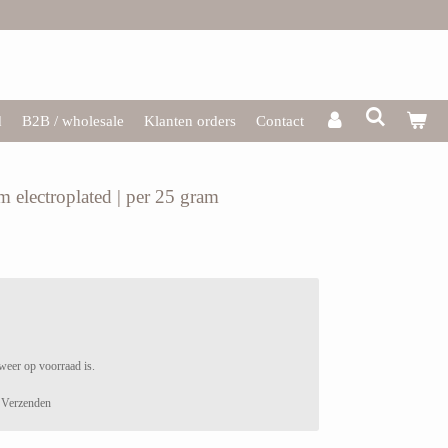
d
B2B / wholesale
Klanten orders
Contact
m electroplated | per 25 gram
weer op voorraad is.
Verzenden