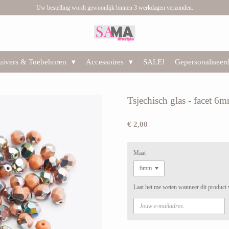
Uw bestelling wordt gewoonlijk binnen 3 werkdagen verzonden.
huivers & Toebehoren
Accessoires
SALE!
Gepersonaliseer
Tsjechisch glas - facet 6m
€ 2,00
Maat
Laat het me weten wanneer dit product 