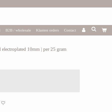
d
B2B / wholesale
Klanten orders
Contact
el electroplated 10mm | per 25 gram