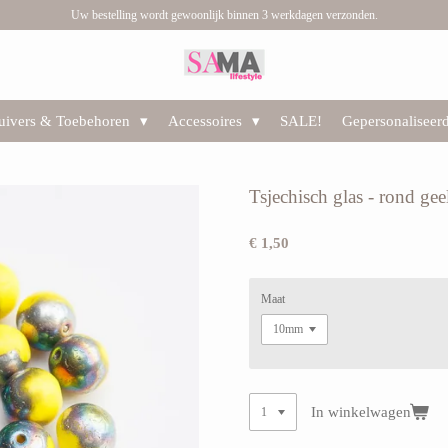
Uw bestelling wordt gewoonlijk binnen 3 werkdagen verzonden.
huivers & Toebehoren
Accessoires
SALE!
Gepersonaliseer
Tsjechisch glas - rond ge
€ 1,50
Maat
In winkelwagen