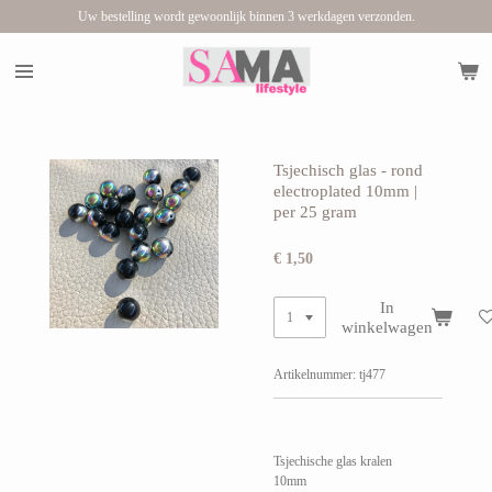
Uw bestelling wordt gewoonlijk binnen 3 werkdagen verzonden.
Ga
direct
naar
de
hoofdinhoud
Tsjechisch glas - rond
electroplated 10mm |
per 25 gram
€ 1,50
In
winkelwagen
Artikelnummer:
tj477
Tsjechische glas kralen
10mm