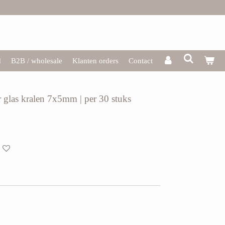
d
B2B / wholesale
Klanten orders
Contact
er glas kralen 7x5mm | per 30 stuks