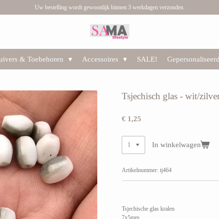
Uw bestelling wordt gewoonlijk binnen 3 werkdagen verzonden.
huivers & Toebehoren
Accessoires
SALE!
Gepersonaliseer
Tsjechisch glas - wit/zilv
€ 1,25
In winkelwagen
Artikelnummer:
tj464
Tsjechische glas kralen
7x5mm