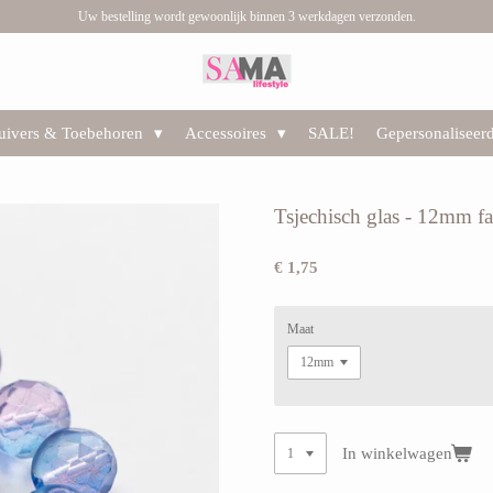
Uw bestelling wordt gewoonlijk binnen 3 werkdagen verzonden.
huivers & Toebehoren
Accessoires
SALE!
Gepersonaliseer
Tsjechisch glas - 12mm fa
€ 1,75
Maat
In winkelwagen