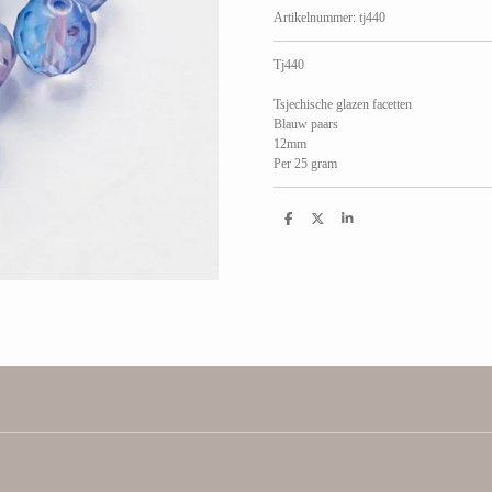
Artikelnummer:
tj440
Tj440
Tsjechische glazen facetten
Blauw paars
12mm
Per 25 gram
D
D
S
e
e
h
l
e
a
e
l
r
n
e