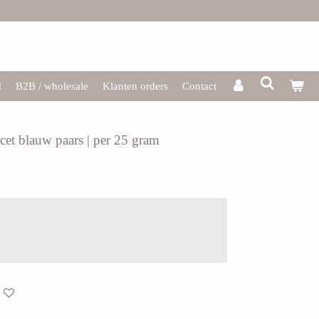
d
B2B / wholesale
Klanten orders
Contact
cet blauw paars | per 25 gram