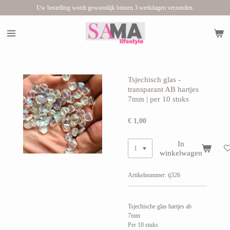
Uw bestelling wordt gewoonlijk binnen 3 werkdagen verzonden.
Ga
direct
naar
de
hoofdinhoud
Tsjechisch glas -
transparant AB hartjes
7mm | per 10 stuks
€ 1,00
In
winkelwagen
Artikelnummer:
tj326
Tsjechische glas hartjes ab
7mm
Per 10 stuks