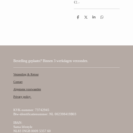
€1.-
D
D
S
D
e
e
h
e
l
e
a
l
e
l
r
e
n
e
n
Bestelling geplaatst? Binnen 3 werkdagen verzonden.
Verzending & Retour
Contact
Algemene voorwaarden
Privacy policy
KVK-nummer: 73742945
Btw-identificatienummer: NL 002398419B03
IBAN:
Sama lifestyle
NL83 INGB 0009 5357 60