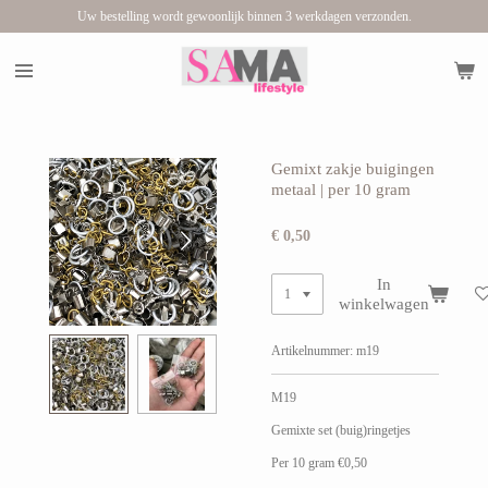
Uw bestelling wordt gewoonlijk binnen 3 werkdagen verzonden.
Ga
direct
naar
de
hoofdinhoud
Gemixt zakje buigingen
metaal | per 10 gram
€ 0,50
In
winkelwagen
Artikelnummer:
m19
M19
Gemixte set (buig)ringetjes
Per 10 gram
€0,50