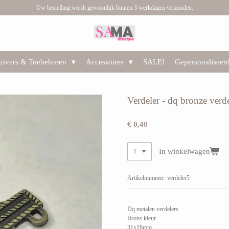
Uw bestelling wordt gewoonlijk binnen 3 werkdagen verzonden.
huivers & Toebehoren
Accessoires
SALE!
Gepersonaliseer
Verdeler - dq bronze verde
€ 0,40
In winkelwagen
Artikelnummer:
verdeler5
Dq metalen verdelers
Brons kleur
31x18mm