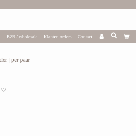
d
B2B / wholesale
Klanten orders
Contact
ler | per paar