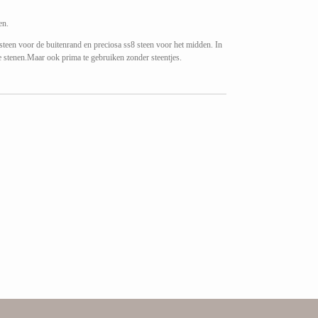
en.
steen voor de buitenrand en preciosa ss8 steen voor het midden.
In
e stenen.
Maar ook prima te gebruiken zonder steentjes.