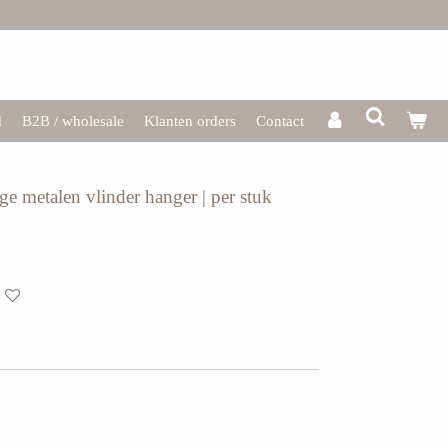
d
B2B / wholesale
Klanten orders
Contact
e metalen vlinder hanger | per stuk