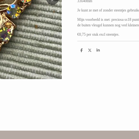
33x40mm
Je kunt ze met of zonder steentjes gebruik
Mijn voorbeeld is met: preciosa ss18 punt
de buiten vleugel kunnen nog veel kleiner
€0,75 per stuk excl steentjes.
D
D
S
e
e
h
l
e
a
e
l
r
n
e