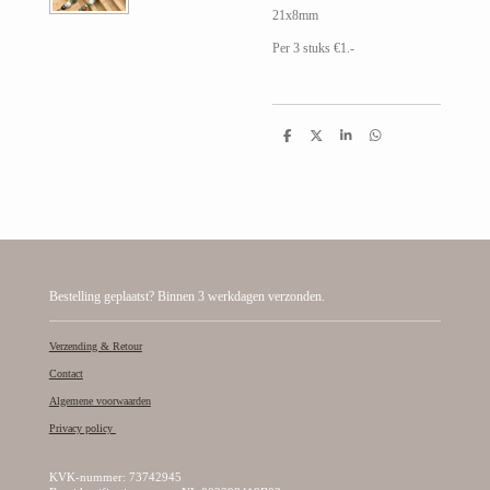
21x8mm
Per 3 stuks €1.-
D
D
S
D
e
e
h
e
l
e
a
l
e
l
r
e
n
e
n
Bestelling geplaatst? Binnen 3 werkdagen verzonden.
Verzending & Retour
Contact
Algemene voorwaarden
Privacy policy
KVK-nummer: 73742945