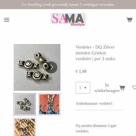
Uw bestelling wordt gewoonlijk binnen 3 werkdagen verzonden.
Ga
direct
naar
de
hoofdinhoud
Verdeler - DQ Zilver
metalen Griekse
verdeler | per 3 stuks
€ 1,00
In
winkelwagen
Artikelnummer:
verdeler1
Dq metalen tibetaanse 2-gats
verdelers