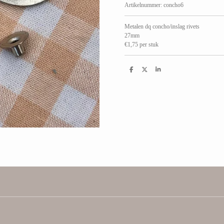
Artikelnummer:
concho6
Metalen dq concho/inslag rivets
27mm
€1,75 per stuk
D
D
S
e
e
h
l
e
a
e
l
r
n
e