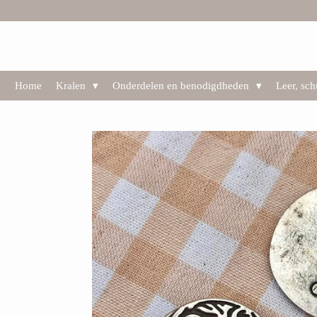
Ga
direct
naar
de
hoofdinhoud
Home
Kralen
Onderdelen en benodigdheden
Leer, sc