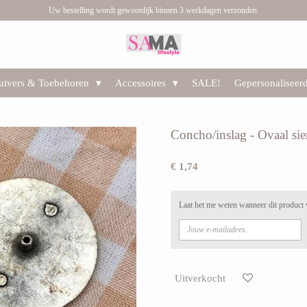
Uw bestelling wordt gewoonlijk binnen 3 werkdagen verzonden.
huivers & Toebehoren
Accessoires
SALE!
Gepersonaliseer
Concho/inslag - Ovaal sie
€ 1,74
Laat het me weten wanneer dit product 
Uitverkocht