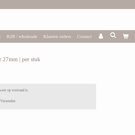
d
B2B / wholesale
Klanten orders
Contact
r 27mm | per stuk
weer op voorraad is.
Verzenden