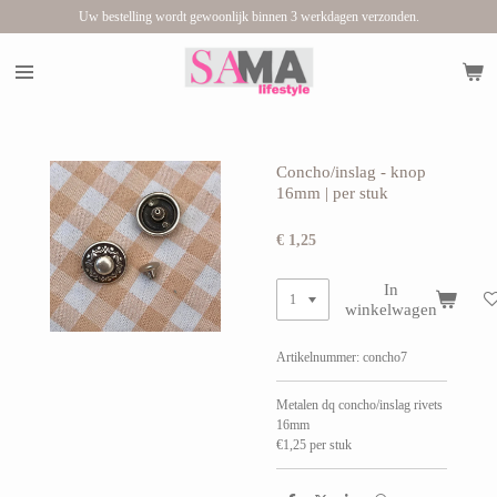
Uw bestelling wordt gewoonlijk binnen 3 werkdagen verzonden.
Ga
direct
naar
de
hoofdinhoud
Concho/inslag - knop
16mm | per stuk
€ 1,25
In
winkelwagen
Artikelnummer:
concho7
Metalen dq concho/inslag rivets
16mm
€1,25 per stuk