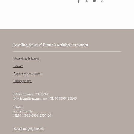
D
D
S
D
e
e
h
e
l
e
a
l
e
l
r
e
n
e
n
Bestelling geplaatst? Binnen 3 werkdagen verzonden.
Verzending & Retour
Contact
Algemene voorwaarden
Privacy policy
KVK-nummer: 73742945
Btw-identificatienummer: NL 002398419B03
IBAN:
Sama lifestyle
NL83 INGB 0009 5357 60
Betaal mogelijkheden