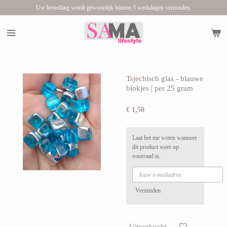
Uw bestelling wordt gewoonlijk binnen 3 werkdagen verzonden.
Ga
direct
naar
de
hoofdinhoud
Tsjechisch glas - blauwe
blokjes | per 25 gram
€ 1,50
Laat het me weten wanneer
dit product weer op
voorraad is.
Verzenden
Uitverkocht