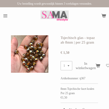
Uw bestelling wordt gewoonlijk binnen 3 werkdagen verzonden.
Ga
direct
naar
de
hoofdinhoud
Tsjechisch glas - topaz
ab 8mm | per 25 gram
€ 1,50
In
winkelwagen
Artikelnummer:
tj367
8mm Tsjechische facet kralen
Per 25 gram
€1,50