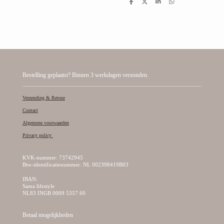
D
D
S
D
e
e
h
e
l
e
a
l
e
l
r
e
n
e
n
Bestelling geplaatst? Binnen 3 werkdagen verzonden.
Verzending & Retour
Contact
Algemene voorwaarden
Privacy policy
KVK-nummer: 73742945
Btw-identificatienummer: NL 002398419B03
IBAN:
Sama lifestyle
NL83 INGB 0009 5357 60
Betaal mogelijkheden