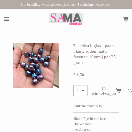
Uw bestelling wordt gewoonlijk binnen 3 werkdagen verzonden.
Ga
direct
naar
de
hoofdinhoud
Tsjechisch glas - paars
blauw roden matte
facetten 10mm | per 25
gram
€ 1,50
In
winkelwagen
Artikelnummer:
tj369
10mm Tsjechische facet
Donker rood
Per 25 gram