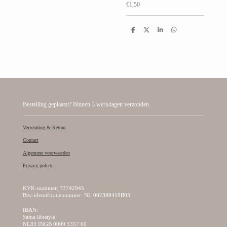
€1,50
D
D
S
D
e
e
h
e
l
e
a
l
e
l
r
e
n
e
n
Bestelling geplaatst? Binnen 3 werkdagen verzonden.
Verzending & Retour
Contact
Algemene voorwaarden
Privacy policy
KVK-nummer: 73742945
Btw-identificatienummer: NL 002398419B03
IBAN:
Sama lifestyle
NL83 INGB 0009 5357 60