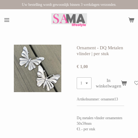
Uw bestelling wordt gewoonlijk binnen 3 werkdagen verzonden.
Ga
direct
naar
de
hoofdinhoud
Ornament - DQ Metalen
vlinder | per stuk
€ 1,00
In
winkelwagen
Artikelnummer:
ornament13
Dq metalen vlinder ornamenten
50x59mm
€1.- per stuk