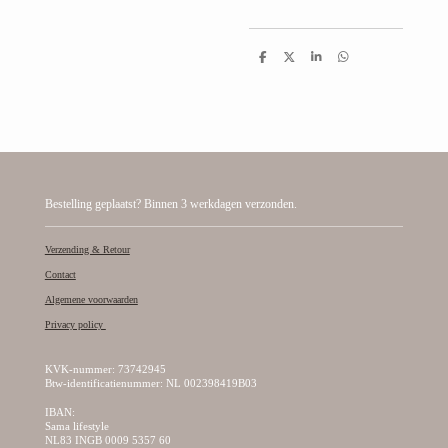
D
D
S
D
e
e
h
e
l
e
a
l
e
l
r
e
n
e
n
Bestelling geplaatst? Binnen 3 werkdagen verzonden.
Verzending & Retour
Contact
Algemene voorwaarden
Privacy policy
KVK-nummer: 73742945
Btw-identificatienummer: NL 002398419B03
IBAN:
Sama lifestyle
NL83 INGB 0009 5357 60