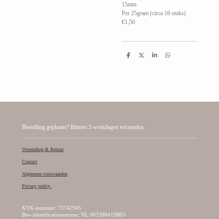
15mm
Per 25gram (circa 16 stuks)
€1,50
D
D
S
D
e
e
h
e
l
e
a
l
e
l
r
e
n
e
n
Bestelling geplaatst? Binnen 3 werkdagen verzonden.
Verzending & Retour
Contact
Algemene voorwaarden
Privacy policy
KVK-nummer: 73742945
Btw-identificatienummer: NL 002398419B03