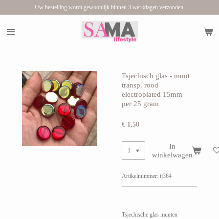
Uw bestelling wordt gewoonlijk binnen 3 werkdagen verzonden.
Ga
direct
naar
de
hoofdinhoud
Tsjechisch glas - munt
transp. rood
electroplated 15mm |
per 25 gram
€ 1,50
In
winkelwagen
Artikelnummer:
tj384
Tsjechische glas munten