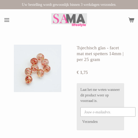
Uw bestelling wordt gewoonlijk binnen 3 werkdagen verzonden.
Ga
direct
naar
de
hoofdinhoud
Tsjechisch glas - facet
mat met spetters 14mm |
per 25 gram
€ 1,75
Laat het me weten wanneer
dit product weer op
voorraad is.
Verzenden