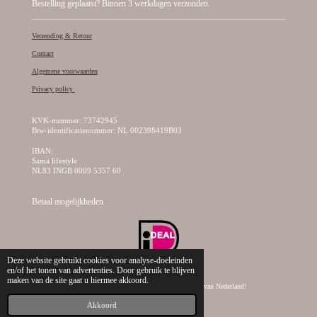
Bestelling geplaatst? Binnen 3 werkdagen verzonden.
Verzending & Retour
Contact
Algemene voorwaarden
Privacy policy
KVK-nummer: 73742945
Btw-identificatienummer: NL 002398419B03
IBAN:
Sama lifestyle
NL83 INGB 0009 5357 60
Betaal mogelijkheden
Deze website gebruikt cookies voor analyse-doeleinden
en/of het tonen van advertenties. Door gebruik te blijven
maken van de site gaat u hiermee akkoord.
© 2019 - 2026 Sama Lifestyle, dé creatieve kralen webshop van Nederland!
Akkoord