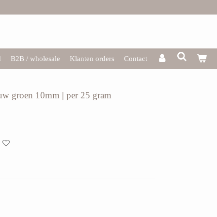
d
B2B / wholesale
Klanten orders
Contact
lauw groen 10mm | per 25 gram