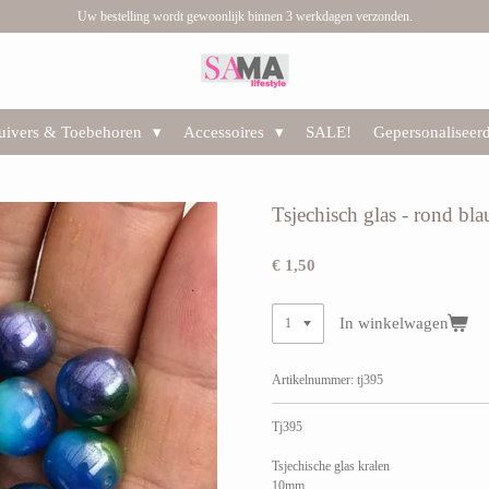
Uw bestelling wordt gewoonlijk binnen 3 werkdagen verzonden.
huivers & Toebehoren
Accessoires
SALE!
Gepersonaliseer
Tsjechisch glas - rond b
€ 1,50
In winkelwagen
Artikelnummer:
tj395
Tj395
Tsjechische glas kralen
10mm