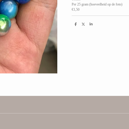
Per 25 gram (hoeveelheid op de foto)
€1,50
D
D
S
e
e
h
l
e
a
e
l
r
n
e