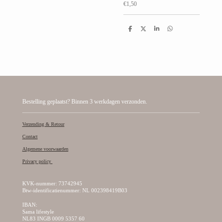
€1,50
D
D
S
D
e
e
h
e
l
e
a
l
e
l
r
e
n
e
n
Bestelling geplaatst? Binnen 3 werkdagen verzonden.
Verzending & Retour
Contact
Algemene voorwaarden
Privacy policy
KVK-nummer: 73742945
Btw-identificatienummer: NL 002398419B03
IBAN:
Sama lifestyle
NL83 INGB 0009 5357 60