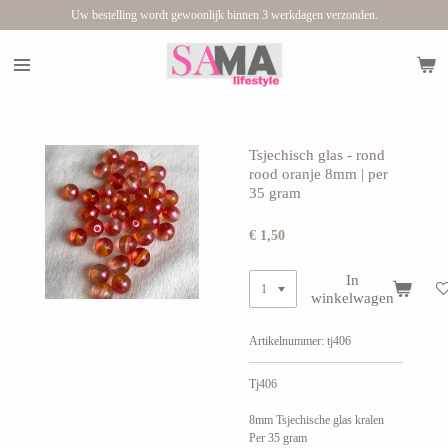
Uw bestelling wordt gewoonlijk binnen 3 werkdagen verzonden.
Ga
direct
naar
de
hoofdinhoud
Tsjechisch glas - rond
rood oranje 8mm | per
35 gram
€ 1,50
In
winkelwagen
Artikelnummer:
tj406
Tj406
8mm Tsjechische glas kralen
Per 35 gram