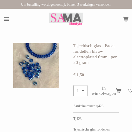
Uw bestelling wordt gewoonlijk binnen 3 werkdagen verzonden.
Ga
direct
naar
de
hoofdinhoud
Tsjechisch glas - Facet
rondellen blauw
electroplated 6mm | per
20 gram
€ 1,50
In
winkelwagen
Artikelnummer:
tj423
Tj423
Tsjechische glas rondellen