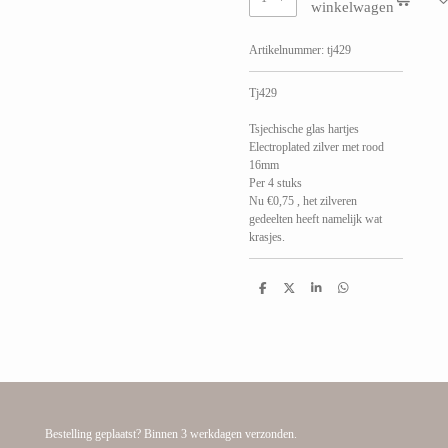
winkelwagen
Artikelnummer:
tj429
Tj429
Tsjechische glas hartjes
Electroplated zilver met rood
16mm
Per 4 stuks
Nu €0,75 , het zilveren
gedeelten heeft namelijk wat
krasjes.
D
D
S
D
e
e
h
e
l
e
a
l
e
l
r
e
n
e
n
Bestelling geplaatst? Binnen 3 werkdagen verzonden.