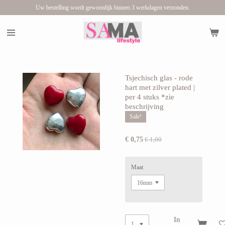
Uw bestelling wordt gewoonlijk binnen 3 werkdagen verzonden.
Ga
direct
naar
de
hoofdinhoud
Tsjechisch glas - rode
hart met zilver plated |
per 4 stuks *zie
beschrijving
Sale!
€ 0,75
€ 1,00
Maat
In