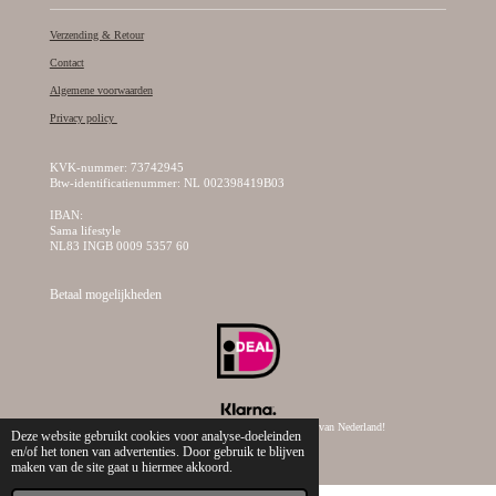
Verzending & Retour
Contact
Algemene voorwaarden
Privacy policy
KVK-nummer: 73742945
Btw-identificatienummer: NL 002398419B03
IBAN:
Sama lifestyle
NL83 INGB 0009 5357 60
Betaal mogelijkheden
© 2019 - 2026 Sama Lifestyle, dé creatieve kralen webshop van Nederland!
Deze website gebruikt cookies voor analyse-doeleinden
en/of het tonen van advertenties. Door gebruik te blijven
maken van de site gaat u hiermee akkoord.