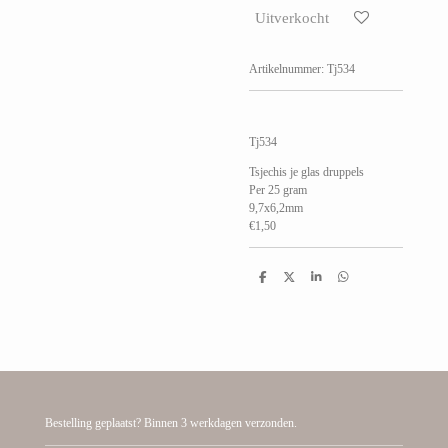
Uitverkocht
Artikelnummer:
Tj534
Tj534
Tsjechis je glas druppels
Per 25 gram
9,7x6,2mm
€1,50
D
D
S
D
e
e
h
e
l
e
a
l
e
l
r
e
n
e
n
Bestelling geplaatst? Binnen 3 werkdagen verzonden.